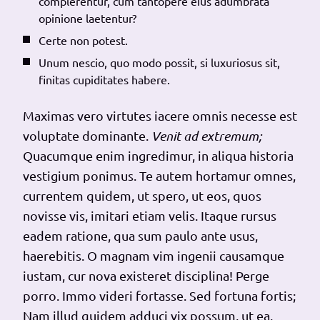
complerentur, cum tantopere eius adumbrata
opinione laetentur?
Certe non potest.
Unum nescio, quo modo possit, si luxuriosus sit,
finitas cupiditates habere.
Maximas vero virtutes iacere omnis necesse est
voluptate dominante.
Venit ad extremum;
Quacumque enim ingredimur, in aliqua historia
vestigium ponimus. Te autem hortamur omnes,
currentem quidem, ut spero, ut eos, quos
novisse vis, imitari etiam velis. Itaque rursus
eadem ratione, qua sum paulo ante usus,
haerebitis. O magnam vim ingenii causamque
iustam, cur nova existeret disciplina! Perge
porro. Immo videri fortasse. Sed fortuna fortis;
Nam illud quidem adduci vix possum, ut ea,