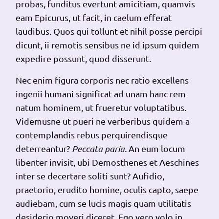
probas, funditus evertunt amicitiam, quamvis
eam Epicurus, ut facit, in caelum efferat
laudibus. Quos qui tollunt et nihil posse percipi
dicunt, ii remotis sensibus ne id ipsum quidem
expedire possunt, quod disserunt.
Nec enim figura corporis nec ratio excellens
ingenii humani significat ad unam hanc rem
natum hominem, ut frueretur voluptatibus.
Videmusne ut pueri ne verberibus quidem a
contemplandis rebus perquirendisque
deterreantur?
Peccata paria.
An eum locum
libenter invisit, ubi Demosthenes et Aeschines
inter se decertare soliti sunt? Aufidio,
praetorio, erudito homine, oculis capto, saepe
audiebam, cum se lucis magis quam utilitatis
desiderio moveri diceret. Ego vero volo in