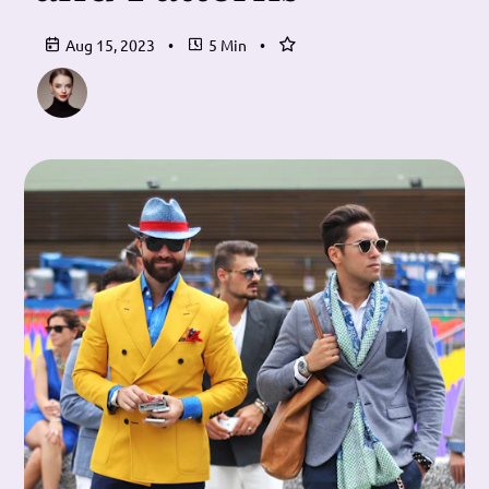
Aug 15, 2023
•
5 Min
•