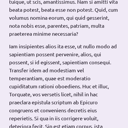
tuique, ut scis, amantissimus. Nam si amitti vita
beata potest, beata esse non potest. Quid, cum
volumus nomina eorum, qui quid gesserint,
nota nobis esse, parentes, patriam, multa
praeterea minime necessaria?
Iam insipientes alios ita esse, ut nullo modo ad
sapientiam possent pervenire, alios, qui
possent, si id egissent, sapientiam consequi.
Transfer idem ad modestiam vel
temperantiam, quae est moderatio
cupiditatum rationi oboediens. Huc et illuc,
Torquate, vos versetis licet, nihil in hac
praeclara epistula scriptum ab Epicuro
congruens et conveniens decretis eius
reperietis. Si qua in iis corrigere voluit,
deteriora fecit. Sin est etiam corpus, ista