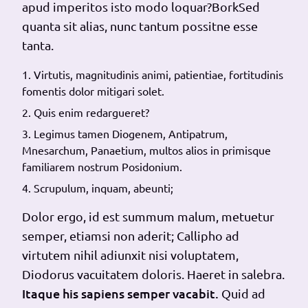
apud imperitos isto modo loquar?BorkSed
quanta sit alias, nunc tantum possitne esse
tanta.
Virtutis, magnitudinis animi, patientiae, fortitudinis
fomentis dolor mitigari solet.
Quis enim redargueret?
Legimus tamen Diogenem, Antipatrum,
Mnesarchum, Panaetium, multos alios in primisque
familiarem nostrum Posidonium.
Scrupulum, inquam, abeunti;
Dolor ergo, id est summum malum, metuetur
semper, etiamsi non aderit; Callipho ad
virtutem nihil adiunxit nisi voluptatem,
Diodorus vacuitatem doloris. Haeret in salebra.
Itaque his sapiens semper vacabit.
Quid ad