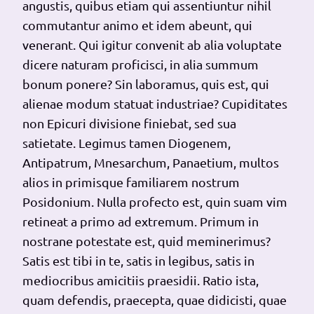
angustis, quibus etiam qui assentiuntur nihil
commutantur animo et idem abeunt, qui
venerant. Qui igitur convenit ab alia voluptate
dicere naturam proficisci, in alia summum
bonum ponere? Sin laboramus, quis est, qui
alienae modum statuat industriae? Cupiditates
non Epicuri divisione finiebat, sed sua
satietate. Legimus tamen Diogenem,
Antipatrum, Mnesarchum, Panaetium, multos
alios in primisque familiarem nostrum
Posidonium. Nulla profecto est, quin suam vim
retineat a primo ad extremum. Primum in
nostrane potestate est, quid meminerimus?
Satis est tibi in te, satis in legibus, satis in
mediocribus amicitiis praesidii. Ratio ista,
quam defendis, praecepta, quae didicisti, quae