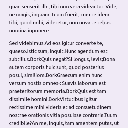
quae senserit ille, tibi non vera videantur. Vide,
ne magis, inquam, tuum fuerit, cum re idem
tibi, quod mihi, videretur, non nova te rebus
nomina inponere.
Sed videbimus.Ad eos igitur converte te,
quaeso.Istic sum, inquit.Nunc agendum est
subtilius.BorkQuis negat?Si longus, levis;Bona
autem corporis huic sunt, quod posterius
posui, similiora.BorkGraecum enim hunc
versum nostis omnes-: Suavis laborum est
praeteritorum memoria.BorkQuis est tam
dissimile homini.BorkVirtutibus igitur
rectissime mihi videris et ad consuetudinem
nostrae orationis vitia posuisse contraria.Tuum
credibile?An me, inquis, tam amentem putas, ut