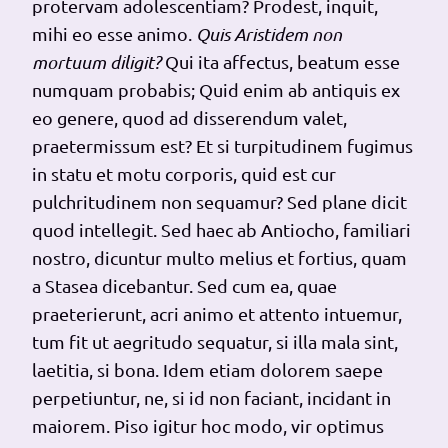
protervam adolescentiam? Prodest, inquit,
mihi eo esse animo.
Quis Aristidem non
mortuum diligit?
Qui ita affectus, beatum esse
numquam probabis;
Quid enim ab antiquis ex
eo genere, quod ad disserendum valet,
praetermissum est? Et si turpitudinem fugimus
in statu et motu corporis, quid est cur
pulchritudinem non sequamur? Sed plane dicit
quod intellegit. Sed haec ab Antiocho, familiari
nostro, dicuntur multo melius et fortius, quam
a Stasea dicebantur. Sed cum ea, quae
praeterierunt, acri animo et attento intuemur,
tum fit ut aegritudo sequatur, si illa mala sint,
laetitia, si bona. Idem etiam dolorem saepe
perpetiuntur, ne, si id non faciant, incidant in
maiorem. Piso igitur hoc modo, vir optimus