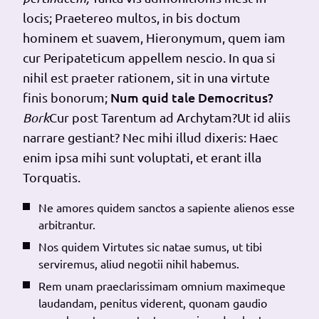
locis; Praetereo multos, in bis doctum
hominem et suavem, Hieronymum, quem iam
cur Peripateticum appellem nescio. In qua si
nihil est praeter rationem, sit in una virtute
Num quid tale Democritus?
finis bonorum;
Bork
Cur post Tarentum ad Archytam?
Ut id aliis
narrare gestiant?
Nec mihi illud dixeris: Haec
enim ipsa mihi sunt voluptati, et erant illa
Torquatis.
Ne amores quidem sanctos a sapiente alienos esse
arbitrantur.
Nos quidem Virtutes sic natae sumus, ut tibi
serviremus, aliud negotii nihil habemus.
Rem unam praeclarissimam omnium maximeque
laudandam, penitus viderent, quonam gaudio