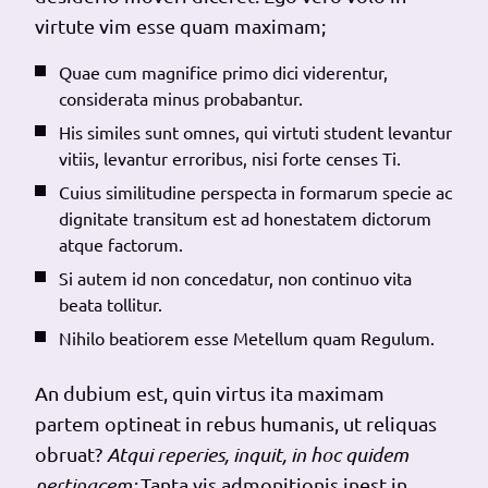
virtute vim esse quam maximam;
Quae cum magnifice primo dici viderentur,
considerata minus probabantur.
His similes sunt omnes, qui virtuti student levantur
vitiis, levantur erroribus, nisi forte censes Ti.
Cuius similitudine perspecta in formarum specie ac
dignitate transitum est ad honestatem dictorum
atque factorum.
Si autem id non concedatur, non continuo vita
beata tollitur.
Nihilo beatiorem esse Metellum quam Regulum.
An dubium est, quin virtus ita maximam
partem optineat in rebus humanis, ut reliquas
obruat?
Atqui reperies, inquit, in hoc quidem
pertinacem;
Tanta vis admonitionis inest in